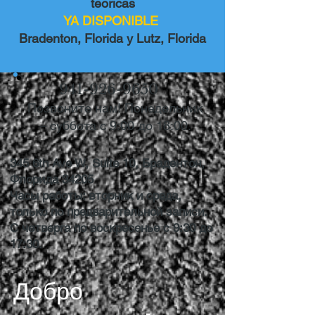
teoricas
YA DISPONIBLE
Bradenton, Florida y Lutz, Florida
941-926-9650
Позвоните нам! Понедельник
– суббота с 9:00 до 18:00.
345 6th Ave W, Suite 10, Брадентон,
Флорида 34205
Часы работы: вторник и среда,
только по предварительной записи.
С четверга по воскресенье с 9:30 до
17:30.
Добро