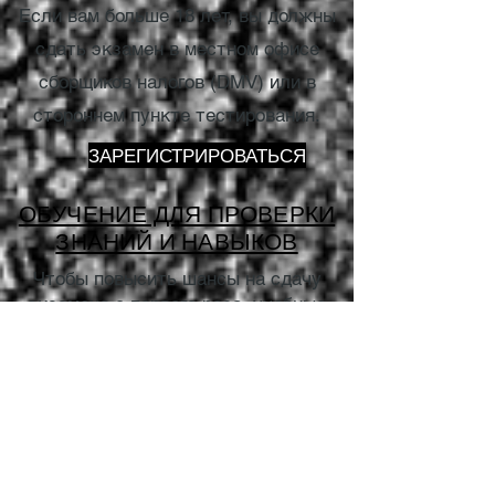
Если вам больше 18 лет, вы должны
сдать экзамен в местном офисе
сборщиков налогов (DMV) или в
стороннем пункте тестирования.
ЗАРЕГИСТРИРОВАТЬСЯ
ОБУЧЕНИЕ ДЛЯ ПРОВЕРКИ
ЗНАНИЙ И НАВЫКОВ
Чтобы повысить шансы на сдачу
экзамена с первого раза, учебные
материалы можно найти, загрузив «
Справочник
и
учебное пособие
для
водителей Флориды»
.
(Нажав на ссылку, вы перейдете к
прямой загрузке.)
El estudio y la preparación