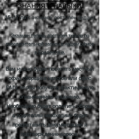
ЗНАНИЯ И НАВЫКИ
15–17 лет:
экзамен доступен
онлайн
.
Экзамен теперь доступен только по
предварительной записи в нашем офисе
в Брадентоне.
Вам нужно будет посетить местный
офис сборщика налогов или офис
DMV, чтобы получить фактическую
ограниченную лицензию.
Необходимо будет оплатить сборы,
а родителям необходимо будет
предоставить документацию и
подтверждение адреса.