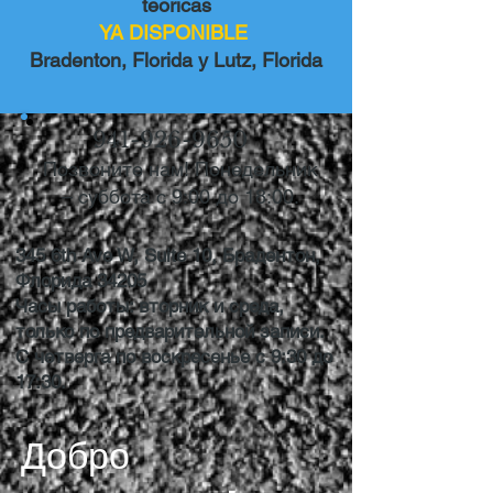
teoricas
YA DISPONIBLE
Bradenton, Florida y Lutz, Florida
941-926-9650
Позвоните нам! Понедельник
– суббота с 9:00 до 18:00.
345 6th Ave W, Suite 10, Брадентон,
Флорида 34205
Часы работы: вторник и среда,
только по предварительной записи.
С четверга по воскресенье с 9:30 до
17:30.
Добро