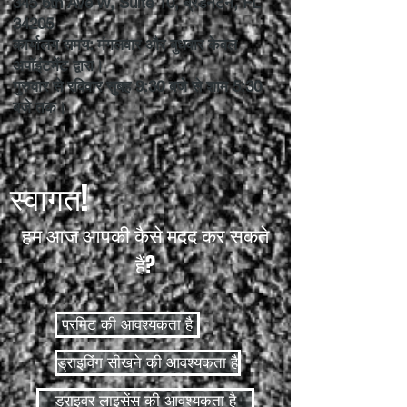
345 6th Ave W, Suite 10, ब्रैडेनटन, FL
34205
कार्यालय समय: मंगलवार और बुधवार केवल
अपॉइंटमेंट द्वारा।
गुरुवार से रविवार सुबह 9:30 बजे से शाम 5:30
बजे तक।
स्वागत!
हम आज आपकी कैसे मदद कर सकते
हैं?
परमिट की आवश्यकता है
ड्राइविंग सीखने की आवश्यकता है
ड्राइवर लाइसेंस की आवश्यकता है