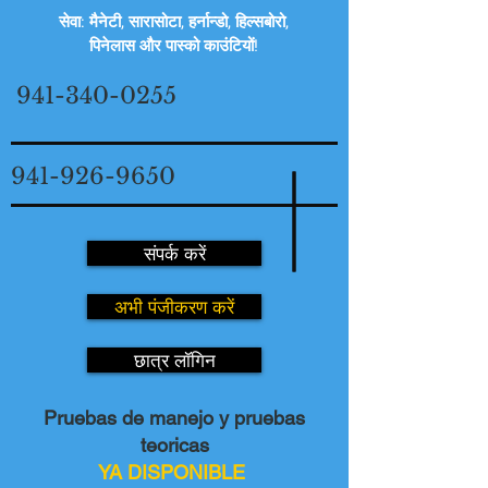
सेवा: मैनेटी, सारासोटा, हर्नान्डो, हिल्सबोरो,
पिनेलास और पास्को काउंटियों!
941-340-0255
941-926-9650
संपर्क करें
अभी पंजीकरण करें
छात्र लॉगिन
Pruebas de manejo y pruebas
teoricas
YA DISPONIBLE