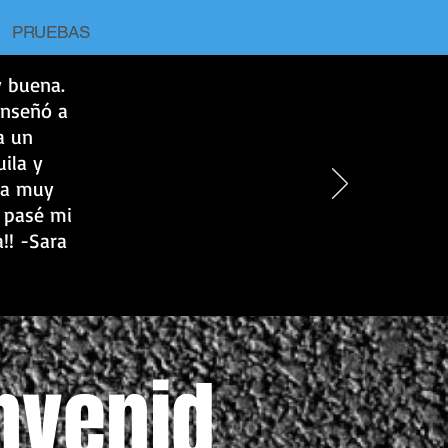
PRUEBAS
y buena.
enseñó a
a un
ila y
na muy
y pasé mi
!! -Sara
nvenid