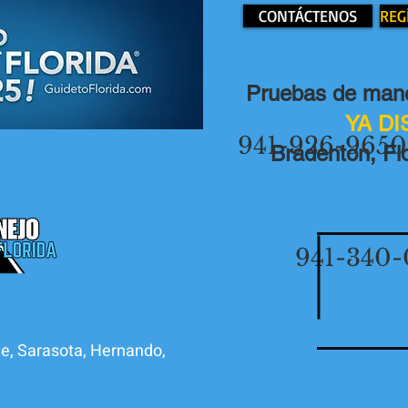
CONTÁCTENOS
REG
Pruebas de mane
YA D
941-926-9650
Bradenton, Flo
941-340-
e, Sarasota, Hernando,