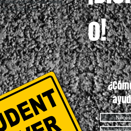
ércoles solo con cita previa.
 m. a 5:30 p. m.
o!
¿Cóm
ayud
Necesi
Necesita lec