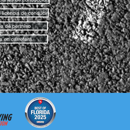
 licencia de conducir
a de permiso
a en carretera