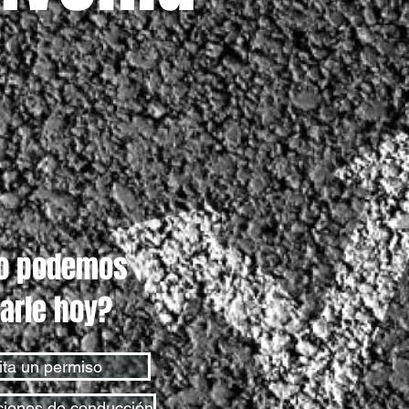
o podemos
arle hoy?
ta un permiso
ciones de conducción