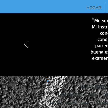
HOGAR
"Mi exp
Mi inst
con
cond
pacie
buena es
examen 
941-926
¡Llámanos! Lunes - S
345 6th Ave W, Suite 10, Brad