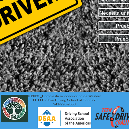
Necesita una
Prueb
Prueb
© 2023 ¿Cómo está mi conducción de Western
FL LLC d/b/a/ Driving School of Florida?
941-926-9650