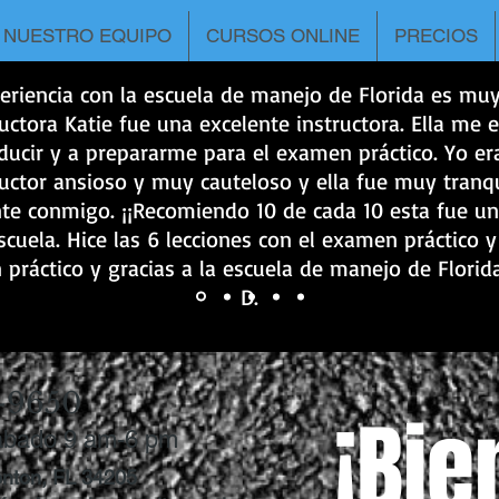
NUESTRO EQUIPO
CURSOS ONLINE
PRECIOS
eriencia con la escuela de manejo de Florida es mu
ructora Katie fue una excelente instructora. Ella me 
ducir y a prepararme para el examen práctico. Yo er
uctor ansioso y muy cauteloso y ella fue muy tranqu
nte conmigo. ¡¡Recomiendo 10 de cada 10 esta fue u
cuela. Hice las 6 lecciones con el examen práctico 
práctico y gracias a la escuela de manejo de Florida
D.
-9650
¡Bie
ábado 9 am-6 pm
enton, FL 34205