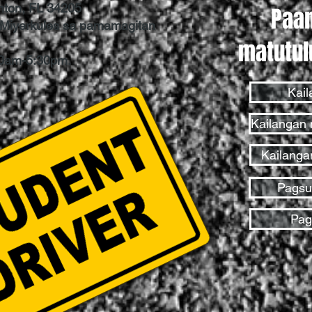
nton, FL 34205
Paa
t Miyerkules sa pamamagitan
matutul
0am-5:30pm.
Kail
Kailangan
Kailanga
Pagsus
Pag