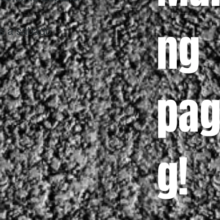
ng
s a sábado
pag
g!