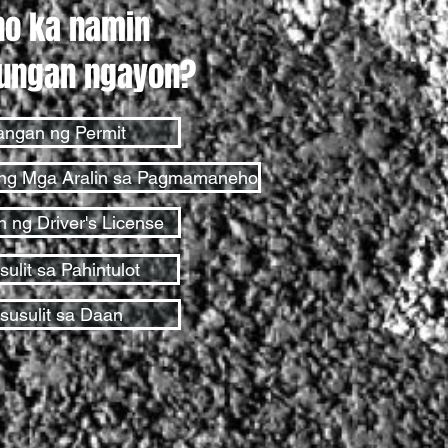
no ka namin
ungan ngayon?
angan ng Permit
 ng Mga Aralin sa Pagmamaneho
n ng Driver's License
ulit sa Pahintulot
susulit sa Daan