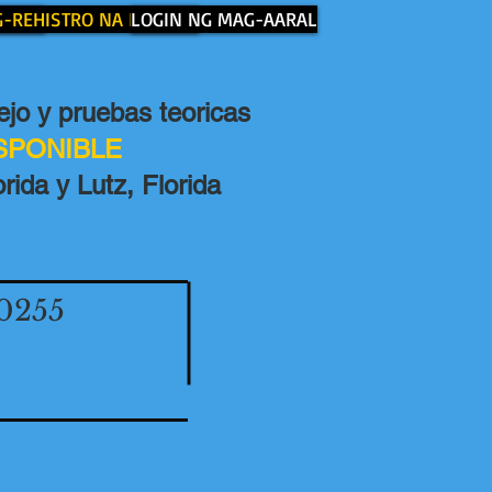
 AMIN
-REHISTRO NA NGAYON
LOGIN NG MAG-AARAL
jo y pruebas teoricas
ISPONIBLE
rida y Lutz, Florida
0255