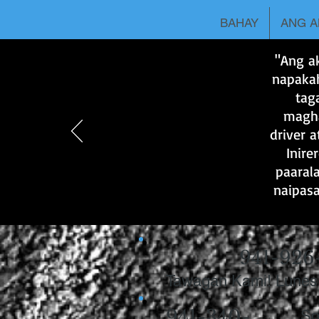
BAHAY
ANG A
"Ang a
napakah
tag
magha
driver 
Inire
paarala
naipasa
941-926
Tawagan Kami! Lunes
941-340-
So