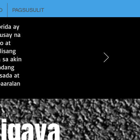
O
PAGSUSULIT
rida ay
husay na
o at
lisang
 sa akin
andang
lsada at
paaralan
igaya