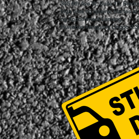
345 6th Ave W, Suite 10, Brade
Mga oras ng opisina: Martes a
ng Appointment Lamang.
Huwebes hanggang Linggo 9:3