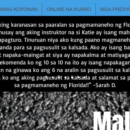
MING KOPONAN
ONLINE NA KURSO
MGA PRESY
king karanasan sa paaralan sa pagmamaneho ng Flo
usay ang aking instruktor na si Katie ay isang ma
apagturo. Tinuruan niya ako kung paano magmaneh
nda para sa pagsusulit sa kalsada. Ako ay isang ba
at napaka-maingat at siya ay napakalma at matiyaga
rekomenda ko ng 10 sa 10 na ito ay isang napakag
n na ginawa ko ang 6 na aralin sa pagsusulit sa ka
 ko ang aking pagsusulit sa kalsada at salamat sa 
sa pagmamaneho ng Florida!!" -Sarah D.
-9650
Mal
 - Sabado 9am-6pm
lamente Espanol