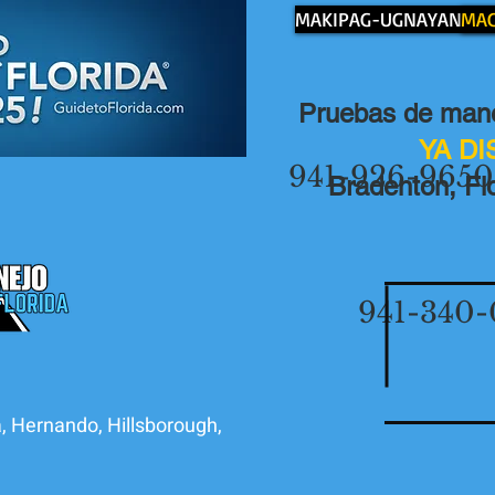
MAKIPAG-UGNAYAN SA
MAG
Pruebas de mane
YA D
941-926-9650
Bradenton, Flo
941-340-
, Hernando, Hillsborough,