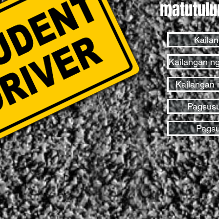
matutulu
Kailan
Kailangan n
Kailangan 
Pagsusul
Pagsu