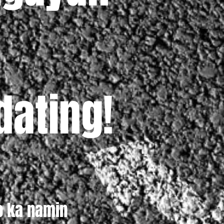
dating!
o ka namin