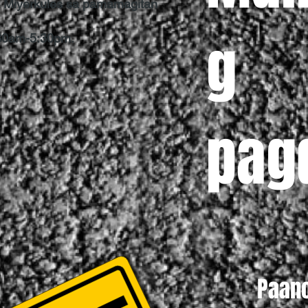
t Miyerkules sa pamamagitan
g
30am-5:30pm.
pag
Paan