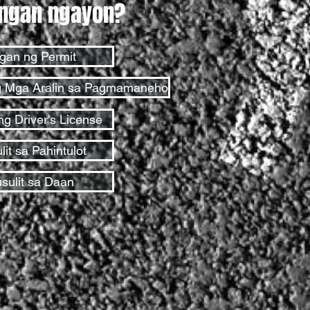
ngan ngayon?
gan ng Permit
g Mga Aralin sa Pagmamaneho
ng Driver's License
it sa Pahintulot
sulit sa Daan