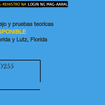
 AMIN
-REHISTRO NA NGAYON
LOGIN NG MAG-AARAL
jo y pruebas teoricas
ISPONIBLE
rida y Lutz, Florida
0255