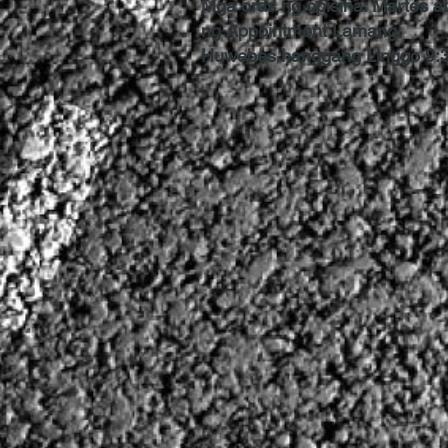
Mga oras ng opisina: Martes a
ng Appointment Lamang.
Huwebes hanggang Linggo 9: