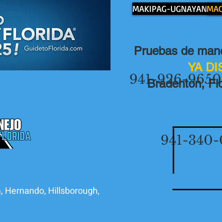
MAKIPAG-UGNAYAN SA
MAG
Pruebas de mane
YA D
941-926-9650
Bradenton, Flo
941-340-
, Hernando, Hillsborough,