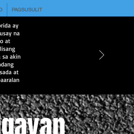
O
PAGSUSULIT
rida ay
husay na
o at
lisang
 sa akin
andang
lsada at
paaralan
igayan