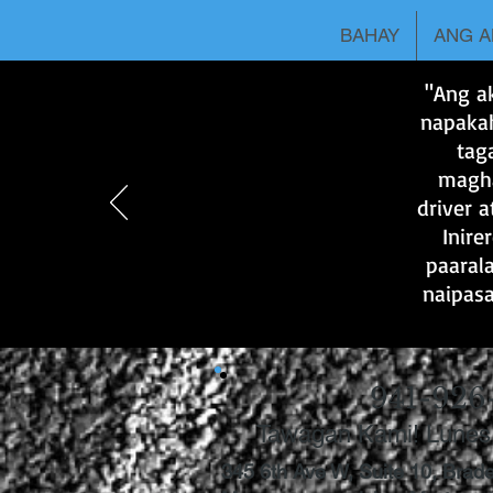
BAHAY
ANG A
"Ang a
napakah
tag
magha
driver 
Inire
paarala
naipasa
941-926
Tawagan Kami! Lunes
345 6th Ave W, Suite 10, Brad