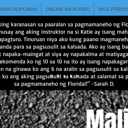
MING KOPONAN
ONLINE NA KURSO
MGA PRESY
king karanasan sa paaralan sa pagmamaneho ng Flo
usay ang aking instruktor na si Katie ay isang ma
apagturo. Tinuruan niya ako kung paano magmaneh
nda para sa pagsusulit sa kalsada. Ako ay isang ba
at napaka-maingat at siya ay napakalma at matiyaga
rekomenda ko ng 10 sa 10 na ito ay isang napakag
n na ginawa ko ang 6 na aralin sa pagsusulit sa ka
 ko ang aking pagsusulit sa kalsada at salamat sa 
sa pagmamaneho ng Florida!!" -Sarah D.
-9650
Mal
 - Sabado 9am-6pm
enton, FL 34205