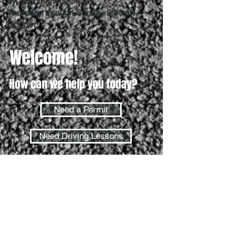
by Appointment Only.
Thursday through Sunday 9:30am-
5:30pm.
Welcome!
How can we help you today?
Need a Permit
Need Driving Lessons
Need a Driver's License
Permit Test
Road Test