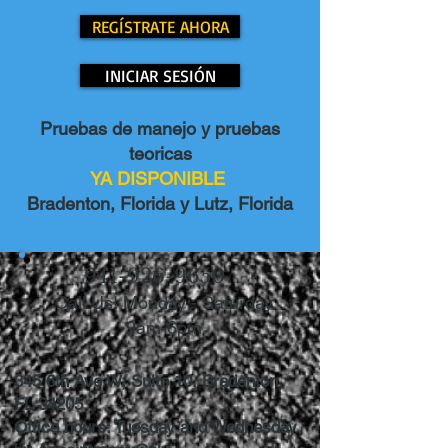
REGÍSTRATE AHORA
INICIAR SESIÓN
Pruebas de manejo y pruebas
teoricas
YA DISPONIBLE
Bradenton, Florida y Lutz, Florida
941-926-9650
Call Us! Monday - Saturday
9am-6pm
345 6th Ave W, Suite 10, Bradenton,
FL 34205
Office hours: Tuesday and Wednesday