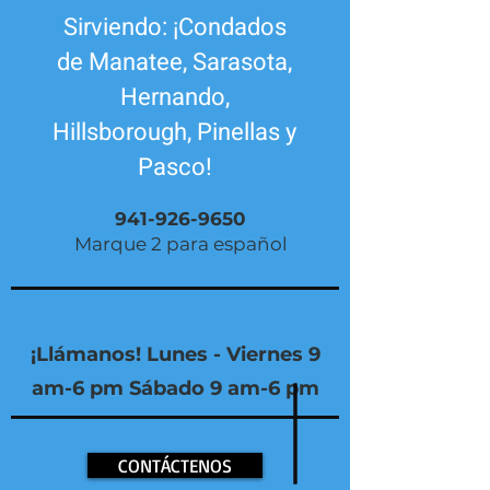
Sirviendo: ¡Condados
de Manatee, Sarasota,
Hernando,
Hillsborough, Pinellas y
Pasco!
941-926-9650
Marque 2 para español
¡Llámanos! Lunes - Viernes 9
am-6 pm Sábado 9 am-6 pm
CONTÁCTENOS