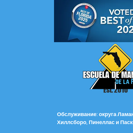
Est. 2010
Обслуживание: округа Ламан
Хиллсборо, Пинеллас и Паск