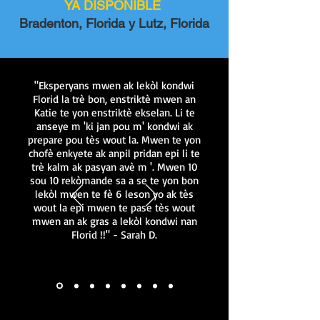
YA DISPONIBLE
Bradenton, Florida y Lutz, Florida
"Eksperyans mwen ak lekòl kondwi
Florid la trè bon, enstriktè mwen an
Katie te yon enstriktè ekselan. Li te
anseye m 'ki jan pou m' kondwi ak
prepare pou tès wout la. Mwen te yon
chofè enkyete ak anpil pridan epi li te
trè kalm ak pasyan avè m '. Mwen 10
sou 10 rekòmande sa a se te yon bon
lekòl mwen te fè 6 leson yo ak tès
wout la epi mwen te pase tès wout
mwen an ak gras a lekòl kondwi nan
Florid !!" - Sarah D.