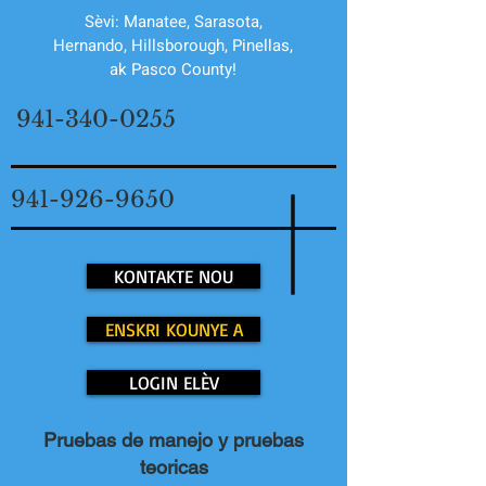
Sèvi: Manatee, Sarasota,
Hernando, Hillsborough, Pinellas,
ak Pasco County!
941-340-0255
941-926-9650
KONTAKTE NOU
ENSKRI KOUNYE A
LOGIN ELÈV
Pruebas de manejo y pruebas
teoricas